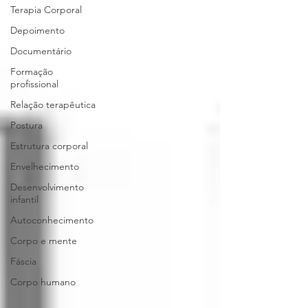
Terapia Corporal
Depoimento
Documentário
Formação
profissional
Relação terapêutica
Postura
Estrutura corporal
Envelhecimento
Desenvolvimento
infantil
Autoconhecimento
Corpo e mente
Fáscia
Corpo humano