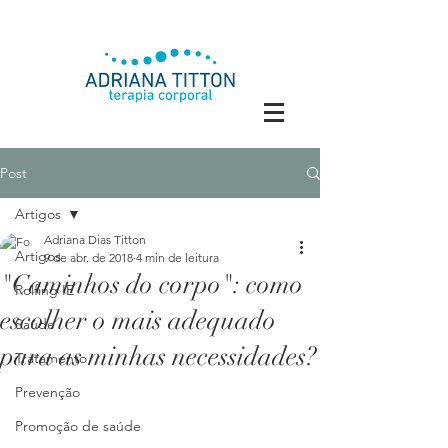
Post
Artigos
Adriana Dias Titton
Artigos
9 de abr. de 2018
4 min de leitura
"Caminhos do corpo": como
Rolfing IE
escolher o mais adequado
Saúde
para as minhas necessidades?
Tratamento
Prevenção
Promoção de saúde