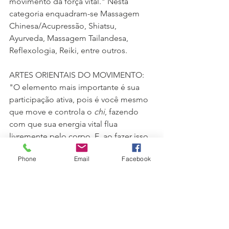
movimento da força vital." Nesta 
categoria enquadram-se Massagem 
Chinesa/Acupressão, Shiatsu, 
Ayurveda, Massagem Tailandesa, 
Reflexologia, Reiki, entre outros.
ARTES ORIENTAIS DO MOVIMENTO: 
"O elemento mais importante é sua 
participação ativa, pois é você mesmo 
que move e controla o 
chi
, fazendo 
com que sua energia vital flua 
livremente pelo corpo. E, ao fazer isso 
– ou seja, ao tornar-se sensível à 
Phone
Email
Facebook
própria energia - , você aprende 
também a interpretar ou sentir a 
energia dos outros." Nesta categoria 
enquadram-se Chi Kung, T'ai Chi 
Chuan, Aikidô, Karatê, Yoga, entre 
outros.