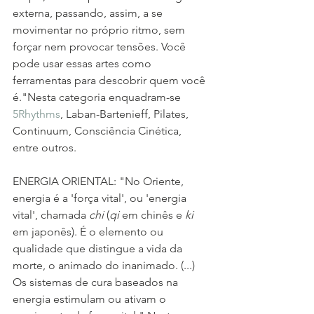
externa, passando, assim, a se 
movimentar no próprio ritmo, sem 
forçar nem provocar tensões. Você 
pode usar essas artes como 
ferramentas para descobrir quem você 
é."Nesta categoria enquadram-se 
5Rhythms
, Laban-Bartenieff, Pilates, 
Continuum, Consciência Cinética, 
entre outros.
ENERGIA ORIENTAL: "No Oriente, 
energia é a 'força vital', ou 'energia 
vital', chamada 
chi
 (
qi
 em chinês e 
ki
em japonês). É o elemento ou 
qualidade que distingue a vida da 
morte, o animado do inanimado. (...) 
Os sistemas de cura baseados na 
energia estimulam ou ativam o 