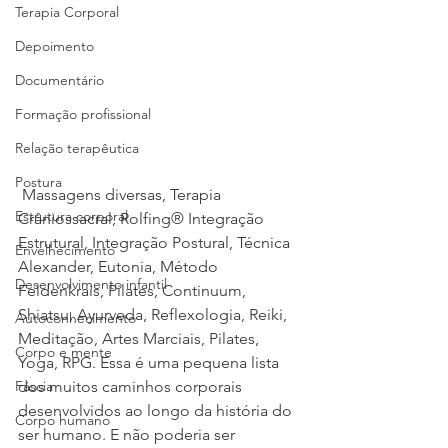
Terapia Corporal
Depoimento
Documentário
Formação profissional
Relação terapêutica
Postura
 Massagens diversas, Terapia 
Estrutura corporal
Crâniossacral, Rolfing® Integração 
Estrutural, Integração Postural, Técnica 
Envelhecimento
Alexander, Eutonia, Método 
Desenvolvimento infantil
Feldenkrais, Pilates, Continuum, 
Shiatsu, Ayurveda, Reflexologia, Reiki, 
Autoconhecimento
Meditação, Artes Marciais, Pilates, 
Corpo e mente
Yoga, RPG. Essa é uma pequena lista 
Fáscia
dos muitos caminhos corporais 
desenvolvidos ao longo da história do 
Corpo humano
ser humano. E não poderia ser 