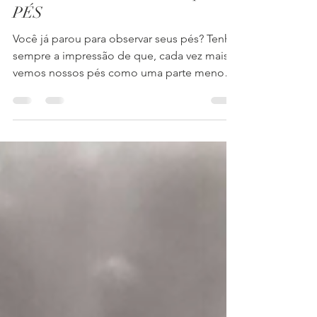
Adriana Dias Titton
11 de mar. de 2019
3 min de leitura
Descobrindo sobre nosso corpo: os
PÉS
Você já parou para observar seus pés? Tenho
sempre a impressão de que, cada vez mais,
vemos nossos pés como uma parte menos
"nobre" e...