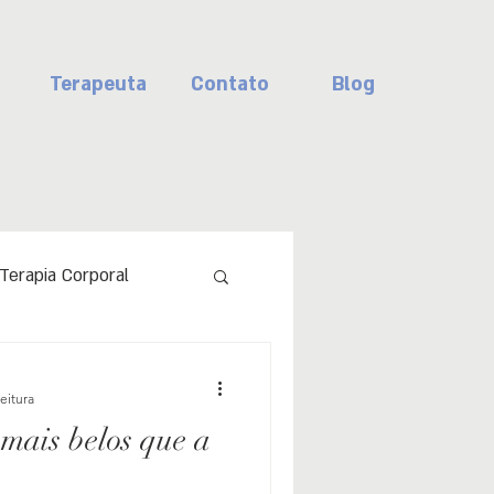
Terapeuta
Contato
Blog
Terapia Corporal
stura
eitura
mais belos que a
to
Corpo e mente