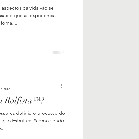
aspectos da vida vão se
ssão é que as experiências
foma,...
leitura
m Rolfista™?
ssores definiu o processo de
ração Estrutural *como sendo
..