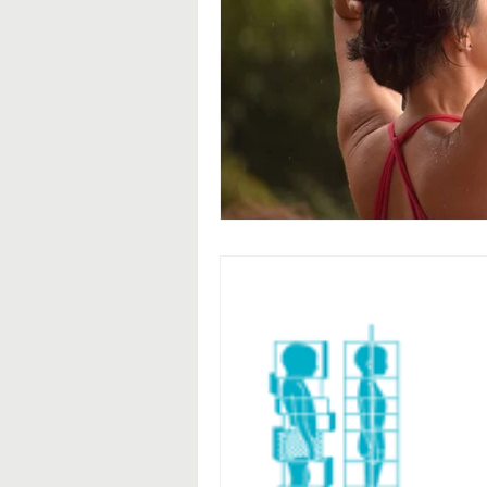
Fáscia
Corpo humano