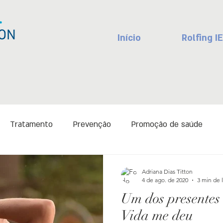
Início
Rolfing IE
Tratamento
Prevenção
Promoção de saúde
o
Formação profissional
Relação terapêutica
Po
Adriana Dias Titton
4 de ago. de 2020
3 min de l
Um dos presentes 
ecimento
Desenvolvimento infantil
Autoconhecimen
Vida me deu