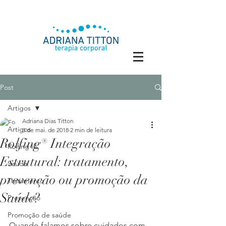
Post
Artigos
Adriana Dias Titton
Artigos
3 de mai. de 2018
2 min de leitura
Rolfing® Integração
Rolfing IE
Estrutural: tratamento,
Saúde
prevenção ou promoção da
Tratamento
Saúde?
Prevenção
Promoção de saúde
Quando falamos sobre cuidados com 