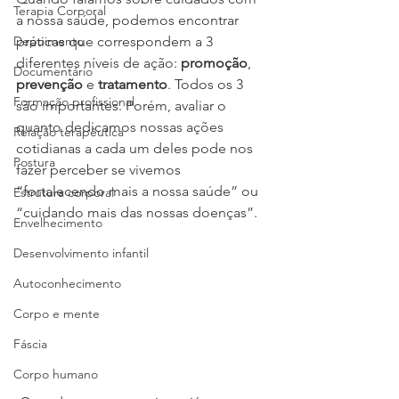
Terapia Corporal
a nossa saúde, podemos encontrar 
Depoimento
práticas que correspondem a 3 
diferentes níveis de ação: 
promoção
, 
Documentário
prevenção
 e 
tratamento
. Todos os 3 
Formação profissional
são importantes. Porém, avaliar o 
quanto dedicamos nossas ações 
Relação terapêutica
cotidianas a cada um deles pode nos 
Postura
fazer perceber se vivemos 
“fortalecendo mais a nossa saúde” ou 
Estrutura corporal
“cuidando mais das nossas doenças”.  
Envelhecimento
Desenvolvimento infantil
Autoconhecimento
Corpo e mente
Fáscia
Corpo humano