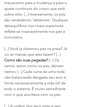
mecanismo para a mudança e para o 
ajuste contínuos do corpo que está 
sobre eles. (...) Inversamente, os pés 
são verdadeiros 'delatores'. Qualquer 
desequilíbrio nos níveis superiores 
reflete-se invariavelmente nos pés e 
tornozelos.
(...) Você já observou pés na praia? Já 
viu as marcas que eles fazem? (...) 
Como são suas pegadas?
 (...) Os 
carros, assim como os pés, deixam 
rastros. (...) Cada curva de uma roda 
não-balanceada desgasta seu eixo e 
limita necessariamente a vida útil de 
todo o sistema. É muito semelhante 
com o que acontece com os pés.
(...) A ordem dos seus vinte e seis 