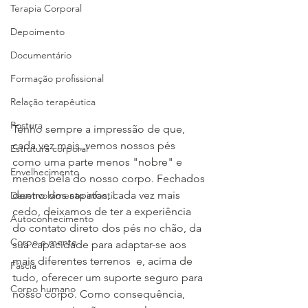
Terapia Corporal
Depoimento
Documentário
Formação profissional
Relação terapêutica
Postura
Tenho sempre a impressão de que, 
cada vez mais, vemos nossos pés 
Estrutura corporal
como uma parte menos "nobre" e 
Envelhecimento
menos bela do nosso corpo. Fechados 
dentro dos sapatos, cada vez mais 
Desenvolvimento infantil
cedo, deixamos de ter a experiência 
Autoconhecimento
do contato direto dos pés no chão, da 
Corpo e mente
sua capacidade para adaptar-se aos 
mais diferentes terrenos  e, acima de 
Fáscia
tudo, oferecer um suporte seguro para 
Corpo humano
nosso corpo. Como consequência, 