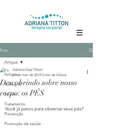
Post
Artigos
Adriana Dias Titton
Artigos
11 de mar. de 2019
3 min de leitura
Descobrindo sobre nosso
Rolfing IE
corpo: os PÉS
Saúde
Tratamento
Você já parou para observar seus pés?
Prevenção
Promoção de saúde