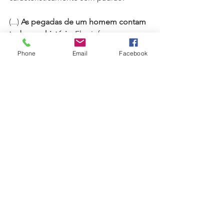
(...) 
As pegadas de um homem contam 
toda uma história
. Elas informam 
silenciosamente e discretamente sobre 
Phone
Email
Facebook
os tornozelos e joelhos, mas gritam 
sobre os quadris e a pelve.
(...) O 
efeito psicológico
 de todos os 
tipos de problemas do pé é 
notavelmente concreto: um 
sentimento inconsciente e profundo 
de insegurança. (...) E à medida que 
fica inseguro nessa área, a insegurança 
propaga-se progressivamente para as 
outras. Felizmente, nenhum desses 
problemas desafiadores é 
irremediável. (...) A maioria dos 
problemas da perna (pé, tornozelo e 